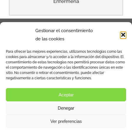
Enfermería
Gestionar el consentimiento
de las cookies
Para ofrecer las mejores experiencias, utilizamos tecnologías como las
cookies para almacenar y/o acceder a la información del dispositivo. El
Calle de la Povedilla Nº13 Bajo Izq. 28009 –
consentimiento de estas tecnologías nos permitirá procesar datos como
el comportamiento de navegación o las identificaciones únicas en este
Madrid
sitio. No consentir o retirar el consentimiento, puede afectar
negativamente a ciertas características y funciones.
Aviso Legal y política de privacidad
Aceptar
Política de cookies (UE)
Denegar
Ver preferencias