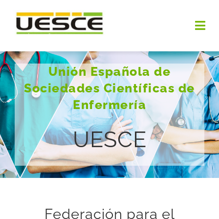
Saltar
al
Togg
contenido
Navi
INICIO
Unión Española de
Sociedades Científicas de
QUIENES SOMOS
Enfermería
OBJETIVOS
UESCE
NOTICIAS
DOCUMENTOS
PREMIOS UESCE
Federación para el