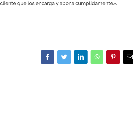
l cliente que los encarga y abona cumplidamente».
Facebook
Twitter
LinkedIn
WhatsApp
Pinteres
C
e