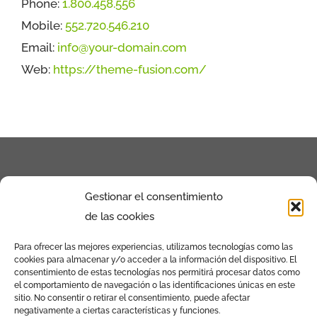
Phone:
1.800.458.556
Mobile:
552.720.546.210
Email:
info@your-domain.com
Web:
https://theme-fusion.com/
Gestionar el consentimiento
de las cookies
Para ofrecer las mejores experiencias, utilizamos tecnologías como las
cookies para almacenar y/o acceder a la información del dispositivo. El
Calle de la Povedilla Nº13 Bajo Izq. 28009 –
consentimiento de estas tecnologías nos permitirá procesar datos como
el comportamiento de navegación o las identificaciones únicas en este
Madrid
sitio. No consentir o retirar el consentimiento, puede afectar
negativamente a ciertas características y funciones.