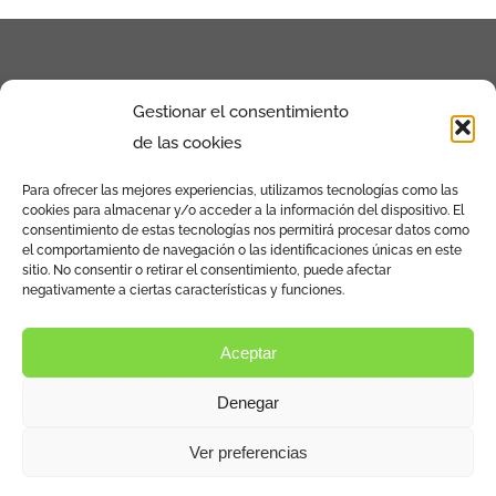
Gestionar el consentimiento
de las cookies
Para ofrecer las mejores experiencias, utilizamos tecnologías como las
cookies para almacenar y/o acceder a la información del dispositivo. El
Calle de la Povedilla Nº13 Bajo Izq. 28009 –
consentimiento de estas tecnologías nos permitirá procesar datos como
el comportamiento de navegación o las identificaciones únicas en este
Madrid
sitio. No consentir o retirar el consentimiento, puede afectar
negativamente a ciertas características y funciones.
Aviso Legal y política de privacidad
Aceptar
Política de cookies (UE)
Denegar
Ver preferencias