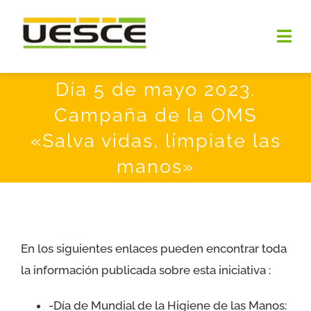
Saltar
al
Togg
contenido
Navi
Día 5 de mayo 2023.
INICIO
Campaña de la OMS
QUIENES SOMOS
«Salva vidas, límpiate las
manos»
OBJETIVOS
NOTICIAS
En los siguientes enlaces pueden encontrar toda
DOCUMENTOS
la información publicada sobre esta iniciativa :
PREMIOS UESCE
-Día de Mundial de la Higiene de las Manos: