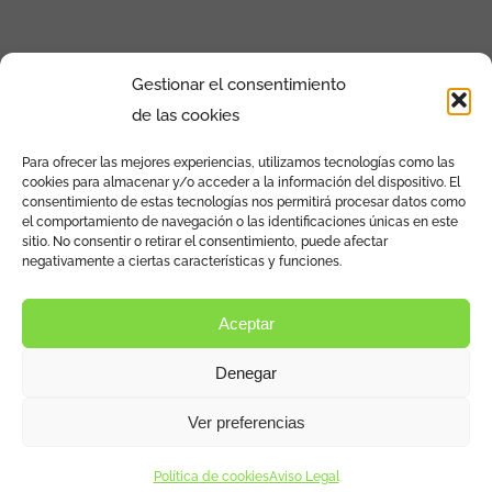
Gestionar el consentimiento
de las cookies
Para ofrecer las mejores experiencias, utilizamos tecnologías como las
cookies para almacenar y/o acceder a la información del dispositivo. El
Calle de la Povedilla Nº13 Bajo Izq. 28009 –
consentimiento de estas tecnologías nos permitirá procesar datos como
el comportamiento de navegación o las identificaciones únicas en este
Madrid
sitio. No consentir o retirar el consentimiento, puede afectar
negativamente a ciertas características y funciones.
Aviso Legal y política de privacidad
Aceptar
Política de cookies (UE)
Denegar
Ver preferencias
Política de cookies
Aviso Legal