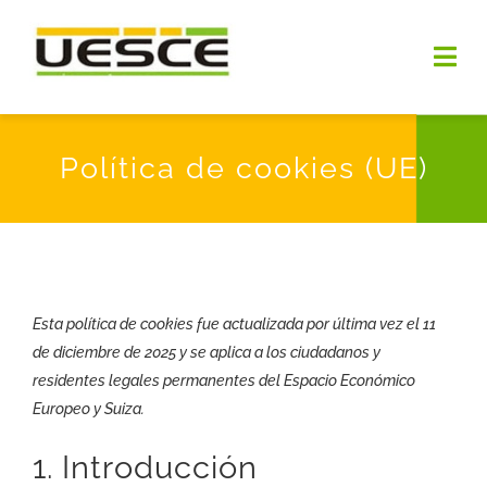
Saltar
al
Togg
contenido
Navi
INICIO
Política de cookies (UE)
QUIENES SOMOS
OBJETIVOS
Esta política de cookies fue actualizada por última vez el 11
NOTICIAS
de diciembre de 2025 y se aplica a los ciudadanos y
residentes legales permanentes del Espacio Económico
DOCUMENTOS
Europeo y Suiza.
PREMIOS UESCE
1. Introducción